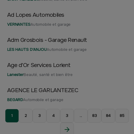
Ad Lopes Automobiles
VERNANTES
Automobile et garage
Adm Grosbois - Garage Renault
LES HAUTS D'ANJOU
Automobile et garage
Age d'Or Services Lorient
Lanester
Beauté, santé et bien être
AGENCE LE GARLANTEZEC
BEGARD
Automobile et garage
1
2
3
4
3
...
83
84
85