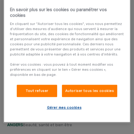
123 Chausser
En savoir plus sur les cookies ou paramétrer vos
cookies
Penvénan
Mode
En cliquant sur "Autoriser tous les cookies", vous nous permettez
d’utiliser des mesures d’audience qui nous servent à mesurer la
8 à HUIT LANMEUR SARL MERIDIS -
fréquentation du site, des cookies de fonctionnalité qui améliorent
et personnalisent votre expérience de navigation ainsi que des
LANMEUR
Commerce de bouche
cookies pour une publicité personnalisée. Ces derniers nous
permettent de vous présenter des produits et services pour une
publicité adaptée à votre navigation et à vos centres d’intérêts.
A Contre Courant
Gérer vos cookies : vous pouvez à tout moment modifier vos
GENNES VAL DE LOIRE
Cuisine et maison
Restauration
préférences en cliquant sur le lien « Gérer mes cookies »,
Commerce de bouche
disponible en bas de page.
A CORPS NATURE - ANGERS BANCHAIS
Tout refuser
Autoriser tous les cookies
MAUGES SUR LOIRE
Beauté, santé et bien être
Gérer mes cookies
À CORPS NATURE - Angers Château
ANGERS
Beauté, santé et bien être