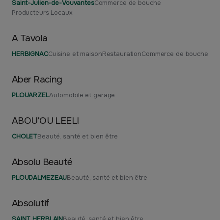
Saint-Julien-de-Vouvantes
Commerce de bouche
Producteurs Locaux
A Tavola
HERBIGNAC
Cuisine et maison
Restauration
Commerce de bouche
Aber Racing
PLOUARZEL
Automobile et garage
ABOU'OU LEELI
CHOLET
Beauté, santé et bien être
Absolu Beauté
PLOUDALMEZEAU
Beauté, santé et bien être
Absolutif
SAINT HERBLAIN
Beauté, santé et bien être