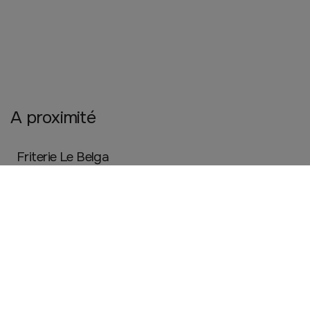
A proximité
Friterie Le Belga
Herbignac
Restauration
Imagin'Hair
Herbignac
Beauté, santé et bien être
Détente Ô Féminin - Delphine Bergonnié Ei
HERBIGNAC
Beauté, santé et bien être