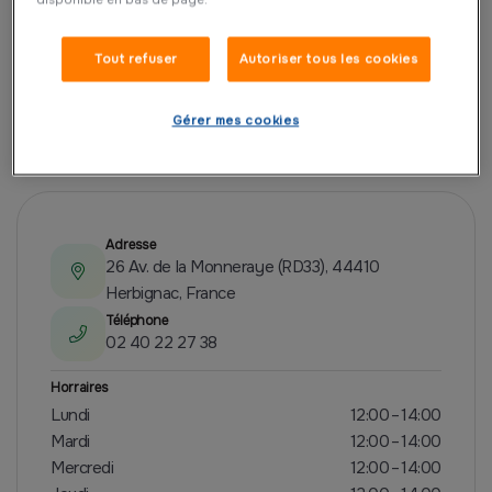
Tout refuser
Autoriser tous les cookies
Gérer mes cookies
PRÉSENTATION
Adresse
26 Av. de la Monneraye (RD33), 44410
Herbignac, France
Téléphone
02 40 22 27 38
Horraires
Lundi
12:00 – 14:00
Mardi
12:00 – 14:00
Mercredi
12:00 – 14:00