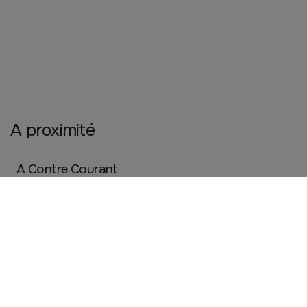
A proximité
A Contre Courant
GENNES VAL DE LOIRE
Cuisine et maison
Restauration
Commerce de bouche
Le champs des pensées
GENNES VAL DE LOIRE
Beauté, santé et bien être
Commerce de bouche
Producteurs Locaux