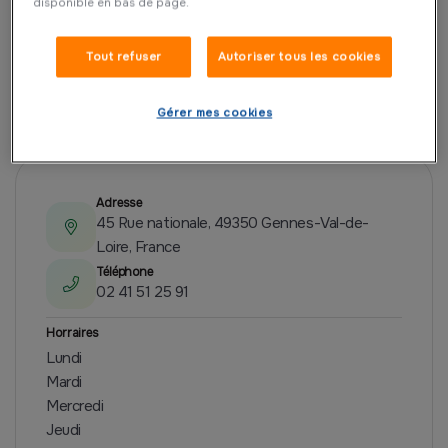
disponible en bas de page.
Tout refuser
Autoriser tous les cookies
PRÉSENTATION
Gérer mes cookies
Adresse
45 Rue nationale, 49350 Gennes-Val-de-
Loire, France
Téléphone
02 41 51 25 91
Horraires
Lundi
Mardi
Mercredi
Jeudi