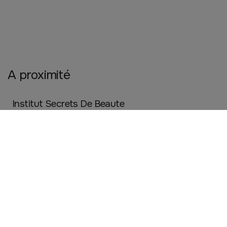
A proximité
Institut Secrets De Beaute
LIGNE
Beauté, santé et bien être
Sarl Coiffure C Design
LIGNE
Beauté, santé et bien être
Eurl Bourdon Motoculture Service
LIGNE
Artisanat