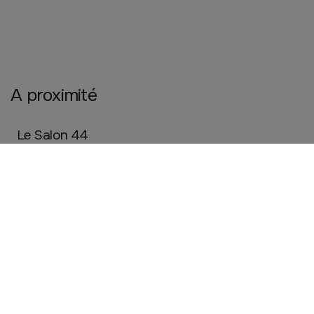
A proximité
Le Salon 44
LESNEVEN
Beauté, santé et bien être
Chocolaterie Fabien Pondaven
LESNEVEN
Artisanat
Commerce de bouche
SARL MARTIN GLIN -
LESNEVEN
Mode