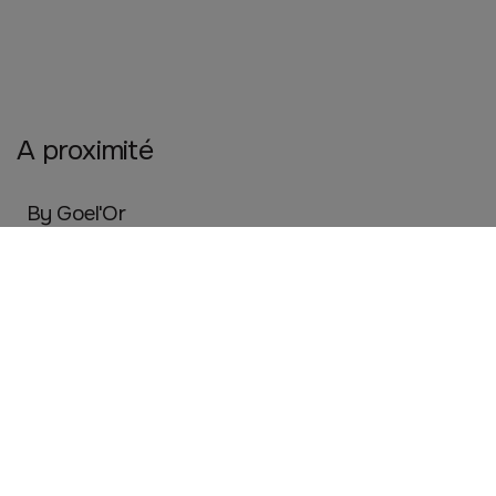
A proximité
By Goel'Or
LANVOLLON
Mode
Eurl Une Fleur M'A Dit
LANVOLLON
Artisanat
SARL CHRIST'L -
LANVOLLON
Beauté, santé et bien être