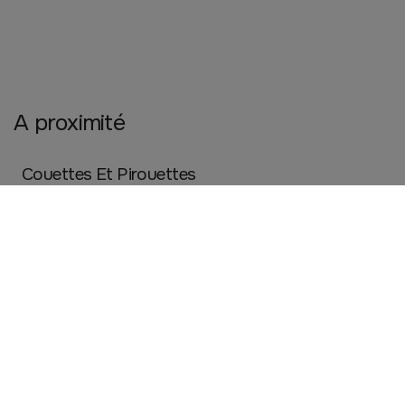
A proximité
Couettes Et Pirouettes
PAIMPOL
Beauté, santé et bien être
Jeux et jouets
Mode
Chocolatier Alan Eouzan
PAIMPOL
Cuisine et maison
Restauration
Commerce de bouche
Crêperie Mad Atao
PAIMPOL
Cuisine et maison
Restauration
Commerce de bouche