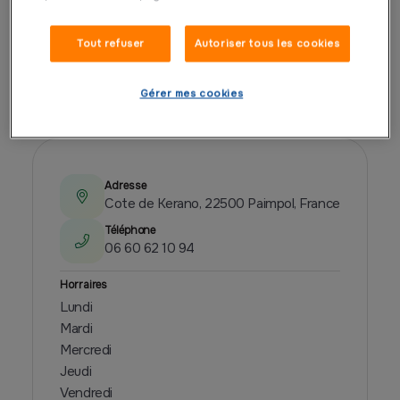
Tout refuser
Autoriser tous les cookies
PRÉSENTATION
Gérer mes cookies
Adresse
Cote de Kerano, 22500 Paimpol, France
Téléphone
06 60 62 10 94
Horraires
Lundi
Mardi
Mercredi
Jeudi
Vendredi