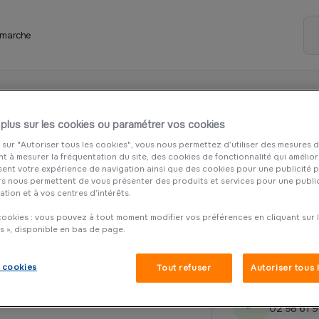
 marche
 plus sur les cookies ou paramétrer vos cookies
 sur "Autoriser tous les cookies", vous nous permettez d’utiliser des mesures 
t à mesurer la fréquentation du site, des cookies de fonctionnalité qui amélior
sent votre expérience de navigation ainsi que des cookies pour une publicité 
rs nous permettent de vous présenter des produits et services pour une publi
ation et à vos centres d’intérêts.
ookies : vous pouvez à tout moment modifier vos préférences en cliquant sur le
s », disponible en bas de page.
Adresse
 cookies
Tout refuser
Autoriser tous 
10 Rue Gén
Téléphone
02 98 61 9