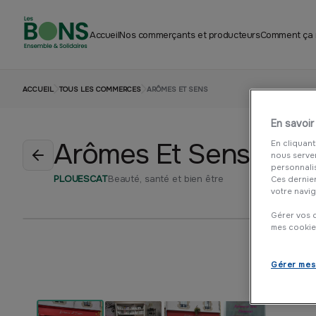
Accueil
Nos commerçants et producteurs
Comment ça
ACCUEIL
TOUS LES COMMERCES
ARÔMES ET SENS
En savoir
Arômes Et Sens
En cliquant
nous serven
personnali
PLOUESCAT
Beauté, santé et bien être
Ces dernie
votre navig
Gérer vos c
mes cookie
Gérer mes