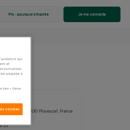
Pro : pourquoi s’inscrire
Je me connecte
d’audience qui
ent et
personnalisée.
cité adaptée à
 lien « Gérer
les cookies
éral Leclerc, 29430 Plouescat, France
8 25