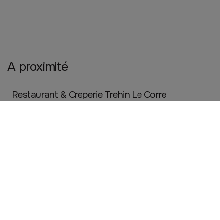
A proximité
Restaurant & Creperie Trehin Le Corre
LORIENT
Cuisine et maison
Restauration
Commerce de bouche
Vaparea
LORIENT
Artisanat
Beauté, santé et bien être
High-tech
SARL RIMEL -
LORIENT
Cuisine et maison