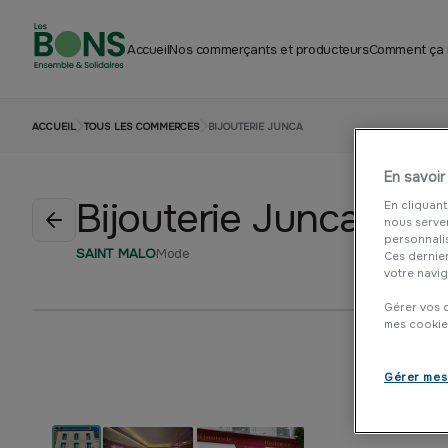
Accueil
Nos commerçants et producteurs
Comment ça
ACCUEIL
TOUS LES COMMERCES
BIJOUTERIE JUNCA
En savoir
Bijouterie Junca
En cliquant
nous serven
personnali
SAINT MALO
Mode
Ces dernie
votre navig
Gérer vos c
mes cookie
Gérer mes