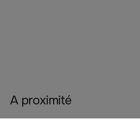
A proximité
Jeff De Bruges Madin'Choco
SAINT MALO
Cuisine et maison
Restauration
Commerce de bouche