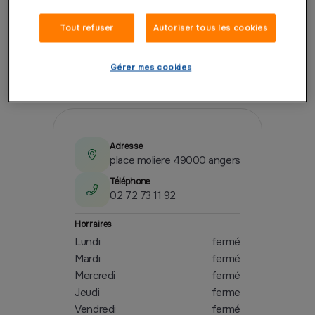
Tout refuser
Autoriser tous les cookies
Gérer mes cookies
PRÉSENTATION
Adresse
place moliere 49000 angers
Téléphone
02 72 73 11 92
Horraires
Lundi
fermé
Mardi
fermé
Mercredi
fermé
Jeudi
ferme
Vendredi
fermé