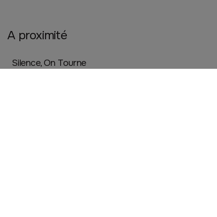
A proximité
Silence, On Tourne
ANGERS
Artisanat
À CORPS NATURE - Angers Millot
ANGERS
Beauté, santé et bien être
Le Temps d'une Coupe
ANGERS
Beauté, santé et bien être