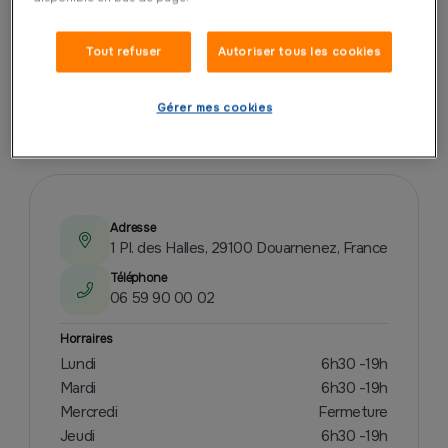
Tout refuser
Autoriser tous les cookies
Gérer mes cookies
PRÉSENTATION
Adresse
1 Pl. des Halles, 29100 Douarnenez, France
Téléphone
06 59 90 00 02
Horraires
Lundi
6h30 -19h
Mardi
6h30 -19h
Mercredi
Fermeture
Jeudi
6h30 -19h