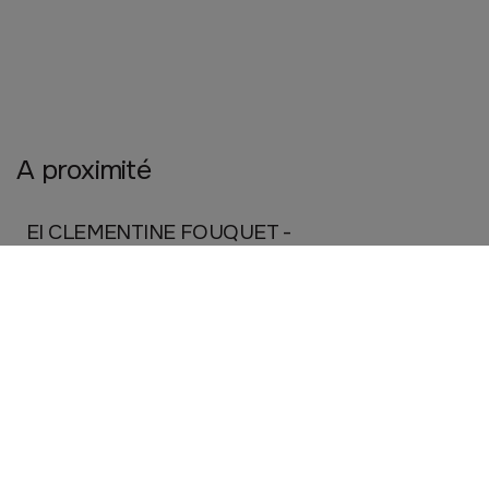
A proximité
EI CLEMENTINE FOUQUET -
DOUARNENEZ
Artisanat
Restauration
Bijouterie Grégoire
DOUARNENEZ
Artisanat
Mode
Couture Marie Pouliquen
DOUARNENEZ
Artisanat
Mode