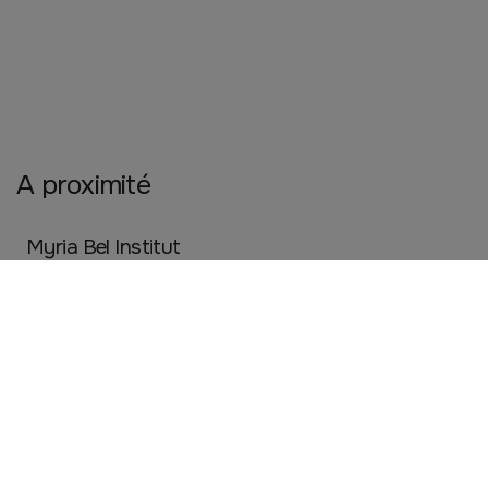
A proximité
Myria Bel Institut
MESANGER
Beauté, santé et bien être
Mesang Optic
MESANGER
Artisanat
Beauté, santé et bien être
Mode
Sports
Coiffure Melisso
Mésanger
Beauté, santé et bien être