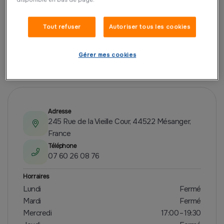
Tout refuser
Autoriser tous les cookies
Gérer mes cookies
PRÉSENTATION
Adresse
245 Rue de la Vieille Cour, 44522 Mésanger,
France
Téléphone
07 60 26 08 76
Horraires
Lundi
Fermé
Mardi
Fermé
Mercredi
17:00 – 19:30