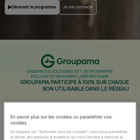
Découvrir le programme
Je me connecte
ENSEMBLE & SOLIDAIRES EST UN PROGRAMME
EXCLUSIF DE GROUPAMA LOIRE BRETAGNE.
GROUPAMA PARTICIPE À 100% SUR CHAQUE
BON UTILISABLE DANS LE RÉSEAU
En savoir plus sur les cookies ou paramétrer vos
cookies
En cliquant sur "Autoriser tous les cookies", vous nous permettez
d’utiliser des mesures d’audience qui nous servent à mesurer la
En savoir plus
BIENVENUE SUR ENSEMBLE & SOLIDAIRES