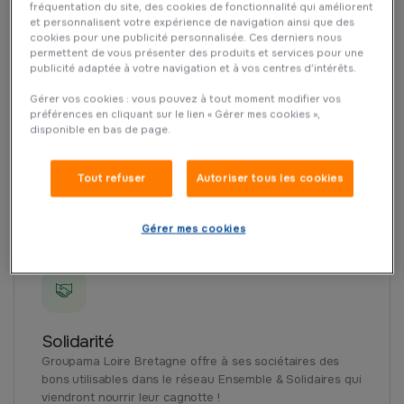
fréquentation du site, des cookies de fonctionnalité qui améliorent
et personnalisent votre expérience de navigation ainsi que des
cookies pour une publicité personnalisée. Ces derniers nous
permettent de vous présenter des produits et services pour une
publicité adaptée à votre navigation et à vos centres d’intérêts.
Gérer vos cookies : vous pouvez à tout moment modifier vos
préférences en cliquant sur le lien « Gérer mes cookies »,
Loire Bretagne
disponible en bas de page.
Ensemble & Solidaires est un programme de mise en
relation entre sociétaires particuliers et professionnels,
Tout refuser
Autoriser tous les cookies
sur l’ensemble du territoire Loire Bretagne.
Gérer mes cookies
Solidarité
Groupama Loire Bretagne offre à ses sociétaires des
bons utilisables dans le réseau Ensemble & Solidaires qui
viendront nourrir leur cagnotte !