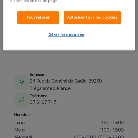
disponible en bas de page.
Tout refuser
Autoriser tous les cookies
Gérer mes cookies
PRÉSENTATION
RESTAURANT
Adresse
24 Rue du Général de Gaulle, 29260
Trégarantec, France
Téléphone
07 61 67 71 71
Horraires
Lundi
11:30 – 15:00
Mardi
11:30 – 15:00
Mercredi
11:30 – 15:00, 17:00 – 22:00