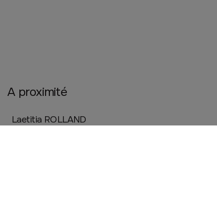
A proximité
Laetitia ROLLAND
PLOUDANIEL
Artisanat
Mode
Gourmelon Motoculture
PLOUDANIEL
Automobile et garage
Couleur Nature
PLOUDANIEL
Beauté, santé et bien être