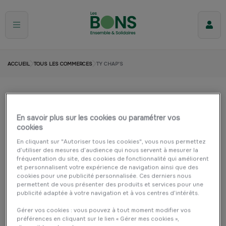
ACCUEIL
TOUS LES COMMERCES
TY CHAP'S
Ty Chap'S
En savoir plus sur les cookies ou paramétrer vos
PLOUDANIEL
Cuisine et maison
Restauration
cookies
Commerce de bouche
En cliquant sur "Autoriser tous les cookies", vous nous permettez
d’utiliser des mesures d’audience qui nous servent à mesurer la
fréquentation du site, des cookies de fonctionnalité qui améliorent
et personnalisent votre expérience de navigation ainsi que des
cookies pour une publicité personnalisée. Ces derniers nous
permettent de vous présenter des produits et services pour une
publicité adaptée à votre navigation et à vos centres d’intérêts.
Gérer vos cookies : vous pouvez à tout moment modifier vos
préférences en cliquant sur le lien « Gérer mes cookies »,