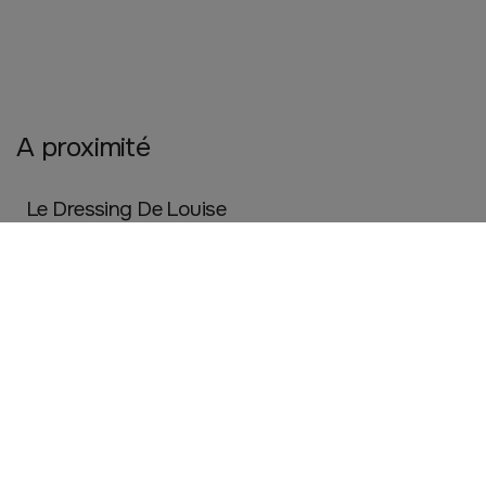
A proximité
Le Dressing De Louise
BRUZ
Mode
La Marelle
BRUZ
Mode
Eden & Rose - Fleuriste & Prêt à porter femme
Bruz
Artisanat
Cuisine et maison
Mode